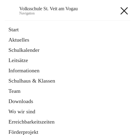
Volksschule St. Veit am Vogau
Navigation
Volksschule St. Veit am Vogau
Start
Aktuelles
Schulkalender
Hauptadresse
Leitsätze
Schulstraße 11, 8423 Sankt Veit in der Südsteiermark, AUT
Informationen
Auf Karte ansehen
Schulhaus & Klassen
Team
Downloads
Wo wir sind
Telefonnummer
+43 3453 2409
Erreichbarkeitszeiten
Anrufen
Förderprojekt