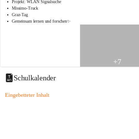
s
Projekt: WLAN Signalsuche
s
Missimo-Truck
c
Graz-Tag
h
Gemeinsam lernen und forschen✨
u
l
e
S
t
.
V
+7
e
i
t
Schulkalender
a
m
V
Eingebetteter Inhalt
o
g
a
u