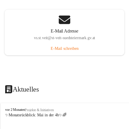
E-Mail Adresse
vs.st.veit@st-veit-suedsteiermark.gv.at
E-Mail schreiben
Aktuelles
V
vor 2 Monaten
Projekte & Initiativen
o
✨Monatsrückblick: 
Mai in der 4b
✨🌈
l
k