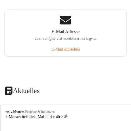
E-Mail Adresse
vs.st.veit@st-veit-suedsteiermark.gv.at
E-Mail schreiben
Aktuelles
V
vor 2 Monaten
Projekte & Initiativen
o
✨Monatsrückblick: 
Mai in der 4b
✨🌈
l
k