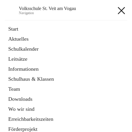
Volksschule St. Veit am Vogau
Navigation
Volksschule St. Veit am Vogau
Start
Aktuelles
Schulkalender
Hauptadresse
Leitsätze
Schulstraße 11, 8423 Sankt Veit in der Südsteiermark, AUT
Informationen
Auf Karte ansehen
Schulhaus & Klassen
Team
Downloads
Wo wir sind
Telefonnummer
+43 3453 2409
Erreichbarkeitszeiten
Anrufen
Förderprojekt