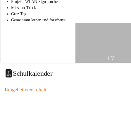
s
Projekt: WLAN Signalsuche
s
Missimo-Truck
c
Graz-Tag
h
Gemeinsam lernen und forschen✨
u
l
e
S
t
.
V
+7
e
i
t
Schulkalender
a
m
V
Eingebetteter Inhalt
o
g
a
u