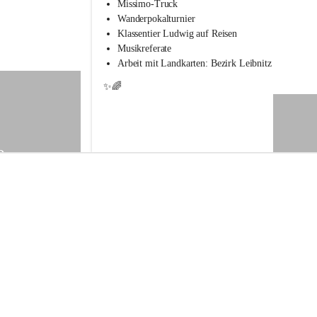
s
Missimo-Truck
s
Wanderpokalturnier
c
Klassentier Ludwig auf Reisen
h
Musikreferate
u
Arbeit mit Landkarten: Bezirk Leibnitz
l
e
✨🌈
S
t
.
V
e
9
i
t
a
m
V
o
g
a
u