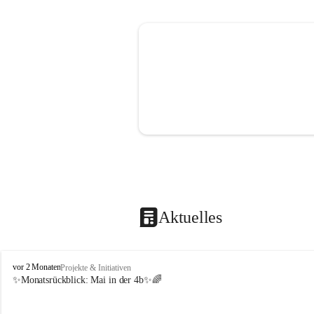
Aktuelles
V
vor 2 Monaten
Projekte & Initiativen
o
✨Monatsrückblick: 
Mai in der 4b
✨🌈
l
k