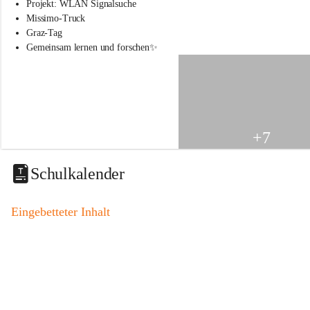
s
Projekt: WLAN Signalsuche
s
Missimo-Truck
c
Graz-Tag
h
Gemeinsam lernen und forschen✨
u
l
e
S
t
.
V
+7
e
i
t
Schulkalender
a
m
V
Eingebetteter Inhalt
o
g
a
u