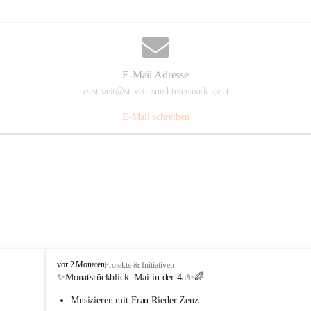
E-Mail Adresse
vs.st.veit@st-veit-suedsteiermark.gv.at
E-Mail schreiben
V
vor 2 Monaten
Projekte & Initiativen
o
✨Monatsrückblick: 
Mai in der 4a
✨🌈
l
Musizieren mit Frau Rieder Zenz
k