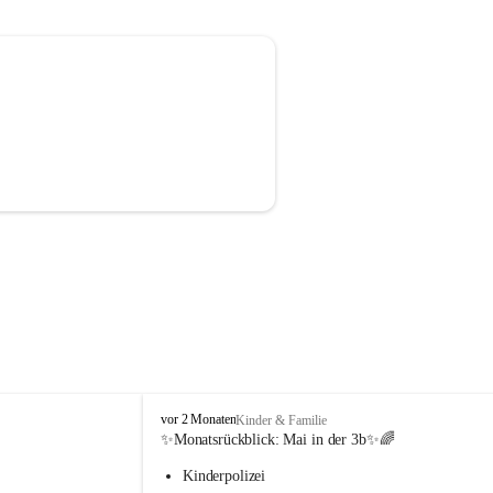
V
vor 2 Monaten
Kinder & Familie
o
✨Monatsrückblick: 
Mai in der 3b
✨🌈
l
Kinderpolizei
k