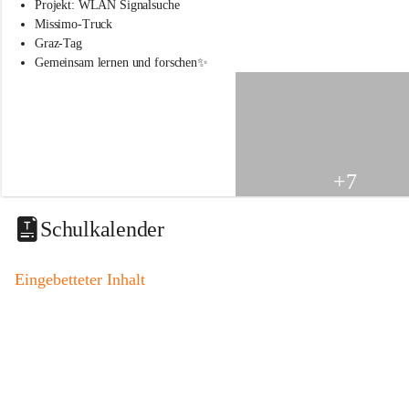
s
Projekt: WLAN Signalsuche
s
Missimo-Truck
c
Graz-Tag
h
Gemeinsam lernen und forschen✨
u
l
e
S
t
.
V
+7
e
i
t
Schulkalender
a
m
V
Eingebetteter Inhalt
o
g
a
u