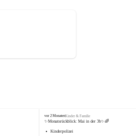
V
vor 2 Monaten
Kinder & Familie
o
✨Monatsrückblick: 
Mai in der 3b
✨🌈
l
Kinderpolizei
k