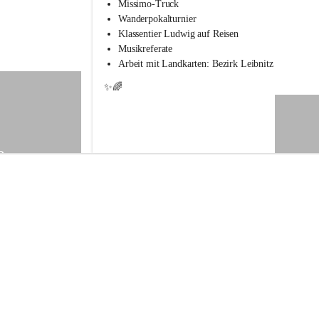
s
Missimo-Truck
s
Wanderpokalturnier
c
Klassentier Ludwig auf Reisen
h
Musikreferate
u
Arbeit mit Landkarten: Bezirk Leibnitz
l
e
✨🌈
S
t
.
V
e
9
i
t
a
m
V
o
g
a
u