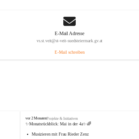
E-Mail Adresse
vs.st.veit@st-veit-suedsteiermark.gv.at
E-Mail schreiben
V
vor 2 Monaten
Projekte & Initiativen
o
✨Monatsrückblick: 
Mai in der 4a
✨🌈
l
Musizieren mit Frau Rieder Zenz
k