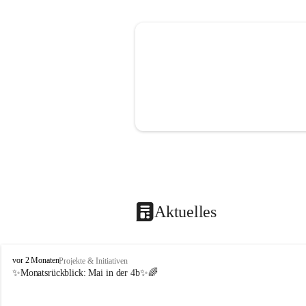
Aktuelles
V
vor 2 Monaten
Projekte & Initiativen
o
✨Monatsrückblick: 
Mai in der 4b
✨🌈
l
k