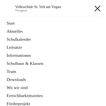
Volksschule St. Veit am Vogau
Navigation
Volksschule St. Veit am Vogau
Start
Aktuelles
Schulkalender
Hauptadresse
Leitsätze
Schulstraße 11, 8423 Sankt Veit in der Südsteiermark, AUT
Informationen
Auf Karte ansehen
Schulhaus & Klassen
Team
Downloads
Wo wir sind
Telefonnummer
+43 3453 2409
Erreichbarkeitszeiten
Anrufen
Förderprojekt