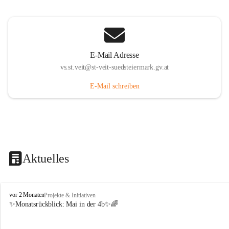
E-Mail Adresse
vs.st.veit@st-veit-suedsteiermark.gv.at
E-Mail schreiben
Aktuelles
V
vor 2 Monaten
Projekte & Initiativen
o
✨Monatsrückblick: 
Mai in der 4b
✨🌈
l
k