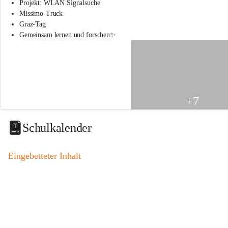
s
Projekt: WLAN Signalsuche
s
Missimo-Truck
c
Graz-Tag
h
Gemeinsam lernen und forschen✨
u
l
e
S
t
.
V
+7
e
i
t
Schulkalender
a
m
V
Eingebetteter Inhalt
o
g
a
u