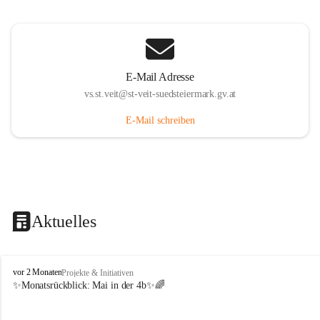
E-Mail Adresse
vs.st.veit@st-veit-suedsteiermark.gv.at
E-Mail schreiben
Aktuelles
V
vor 2 Monaten
Projekte & Initiativen
o
✨Monatsrückblick: 
Mai in der 4b
✨🌈
l
k