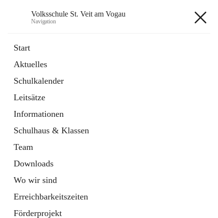
Volksschule St. Veit am Vogau
Navigation
Volksschule St. Veit am Vogau
Start
Aktuelles
Schulkalender
Hauptadresse
Leitsätze
Schulstraße 11, 8423 Sankt Veit in der Südsteiermark, AUT
Informationen
Auf Karte ansehen
Schulhaus & Klassen
Team
Downloads
Wo wir sind
Telefonnummer
+43 3453 2409
Erreichbarkeitszeiten
Anrufen
Förderprojekt