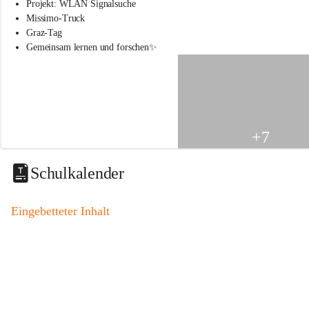
s
Projekt: WLAN Signalsuche
s
Missimo-Truck
c
Graz-Tag
h
Gemeinsam lernen und forschen✨
u
l
e
S
t
.
V
+7
e
i
t
Schulkalender
a
m
V
Eingebetteter Inhalt
o
g
a
u