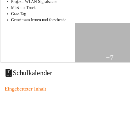
s
Projekt: WLAN Signalsuche
s
Missimo-Truck
c
Graz-Tag
h
Gemeinsam lernen und forschen✨
u
l
e
S
t
.
V
+7
e
i
t
Schulkalender
a
m
V
Eingebetteter Inhalt
o
g
a
u