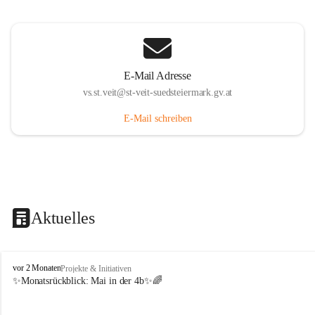
E-Mail Adresse
vs.st.veit@st-veit-suedsteiermark.gv.at
E-Mail schreiben
Aktuelles
V
vor 2 Monaten
Projekte & Initiativen
o
✨Monatsrückblick: 
Mai in der 4b
✨🌈
l
k