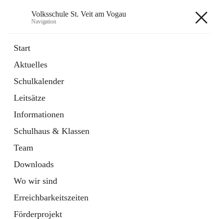
Volksschule St. Veit am Vogau
Navigation
Volksschule St. Veit am Vogau
Start
Aktuelles
Schulkalender
Hauptadresse
Leitsätze
Schulstraße 11, 8423 Sankt Veit in der Südsteiermark, AUT
Informationen
Auf Karte ansehen
Schulhaus & Klassen
Team
Downloads
Wo wir sind
Telefonnummer
+43 3453 2409
Erreichbarkeitszeiten
Anrufen
Förderprojekt