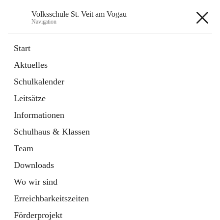
Volksschule St. Veit am Vogau
Navigation
Volksschule St. Veit am Vogau
Start
Aktuelles
Schulkalender
Hauptadresse
Leitsätze
Schulstraße 11, 8423 Sankt Veit in der Südsteiermark, AUT
Informationen
Auf Karte ansehen
Schulhaus & Klassen
Team
Downloads
Wo wir sind
Telefonnummer
+43 3453 2409
Erreichbarkeitszeiten
Anrufen
Förderprojekt