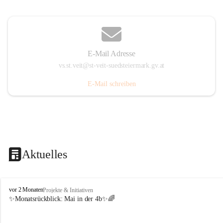
E-Mail Adresse
vs.st.veit@st-veit-suedsteiermark.gv.at
E-Mail schreiben
Aktuelles
V
vor 2 Monaten
Projekte & Initiativen
o
✨Monatsrückblick: 
Mai in der 4b
✨🌈
l
k