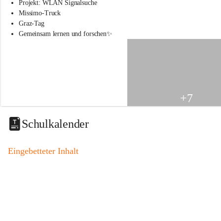
s
Projekt: WLAN Signalsuche
s
Missimo-Truck
c
Graz-Tag
h
Gemeinsam lernen und forschen✨
u
l
e
S
t
.
V
+7
e
i
t
Schulkalender
a
m
V
Eingebetteter Inhalt
o
g
a
u