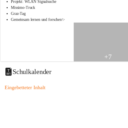
s
Projekt: WLAN Signalsuche
s
Missimo-Truck
c
Graz-Tag
h
Gemeinsam lernen und forschen✨
u
l
e
S
t
.
V
+7
e
i
t
Schulkalender
a
m
V
Eingebetteter Inhalt
o
g
a
u