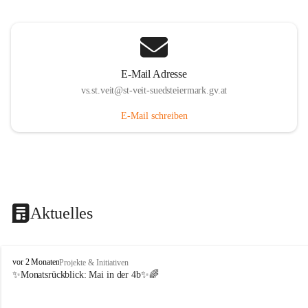
E-Mail Adresse
vs.st.veit@st-veit-suedsteiermark.gv.at
E-Mail schreiben
Aktuelles
V
vor 2 Monaten
Projekte & Initiativen
o
✨Monatsrückblick: 
Mai in der 4b
✨🌈
l
k