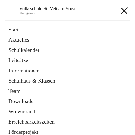
Volksschule St. Veit am Vogau
Navigation
Volksschule St. Veit am Vogau
Start
Aktuelles
Schulkalender
Hauptadresse
Leitsätze
Schulstraße 11, 8423 Sankt Veit in der Südsteiermark, AUT
Informationen
Auf Karte ansehen
Schulhaus & Klassen
Team
Downloads
Wo wir sind
Telefonnummer
+43 3453 2409
Erreichbarkeitszeiten
Anrufen
Förderprojekt