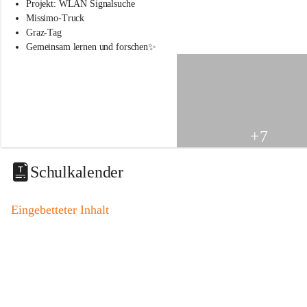
s
Projekt: WLAN Signalsuche
s
Missimo-Truck
c
Graz-Tag
h
Gemeinsam lernen und forschen✨
u
l
e
S
t
.
V
+7
e
i
t
Schulkalender
a
m
V
Eingebetteter Inhalt
o
g
a
u