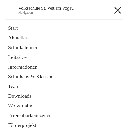
Volksschule St. Veit am Vogau
Navigation
Volksschule St. Veit am Vogau
Start
Aktuelles
Schulkalender
Hauptadresse
Leitsätze
Schulstraße 11, 8423 Sankt Veit in der Südsteiermark, AUT
Informationen
Auf Karte ansehen
Schulhaus & Klassen
Team
Downloads
Wo wir sind
Telefonnummer
+43 3453 2409
Erreichbarkeitszeiten
Anrufen
Förderprojekt