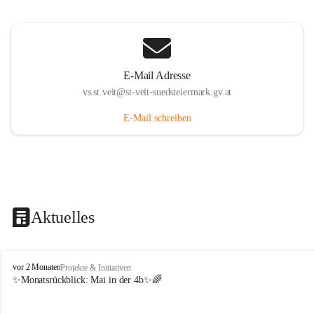
E-Mail Adresse
vs.st.veit@st-veit-suedsteiermark.gv.at
E-Mail schreiben
Aktuelles
V
vor 2 Monaten
Projekte & Initiativen
o
✨Monatsrückblick: 
Mai in der 4b
✨🌈
l
k